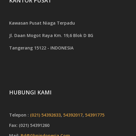
KANTOR PUSAT
Kawasan Pusat Niaga Terpadu
Jl. Daan Mogot Raya Km. 19,6 Blok D 8G
Tangerang 15122 - INDONESIA
HUBUNGI KAMI
Telepon :
(021) 54392633
,
54392017
,
54391775
Fax: (021) 54391260
Mail:
Bd@gbnindonesia.com