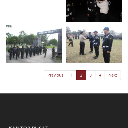
PBB
Olahraga di Lokasi User
Diksar
Diksar
Previous
1
2
3
4
Next
Diksar
Diksar