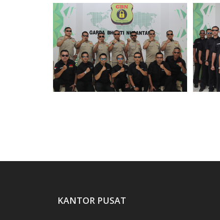
Tim HRD GBN Regional-1
TIm Operasional GBN Pusat -
TI
Tangerang
KANTOR PUSAT