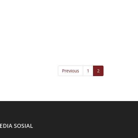
TIm Operasional GBN -
Regional 1
Previous
1
2
EDIA SOSIAL