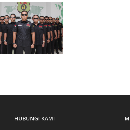
Tim HRD GBN Pusat -
Tim HRD GBN Pusat -
Tangerang
Tangerang
m Operasional GBN Pusat -
Tangerang
HUBUNGI KAMI
M