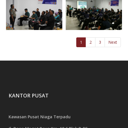
Penyuluhan Narkoba
Penyuluhan Narkoba
GBN
GBN
1
2
3
Next
Penyuluhan Narkoba
Penyuluhan Narkoba
GBN
GBN
KANTOR PUSAT
Kawasan Pusat Niaga Terpadu