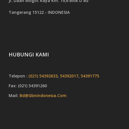
Jl. Daan Mogot Raya Km. 19,6 Blok D 8G
Tangerang 15122 - INDONESIA
HUBUNGI KAMI
Telepon :
(021) 54392633
,
54392017
,
54391775
Fax: (021) 54391260
Mail:
Bd@gbnindonesia.com