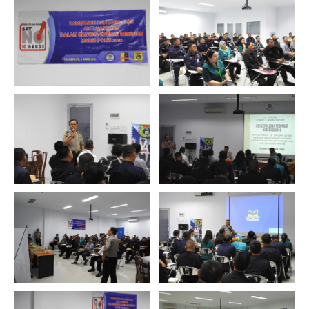
Teleconference Dengan
Teleconference Dengan
Tim Cabang Luar Daerah
Tim Cabang Luar Daerah
Penyuluhan Narkoba
Penyuluhan Narkoba
GBN
GBN
Penyuluhan Narkoba
Penyuluhan Narkoba
GBN
GBN